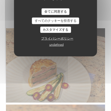
CHEZ CLO
全てに同意する
PLATS
すべてのクッキーを拒否する
カスタマイズする
プライバシーポリシー
undefined