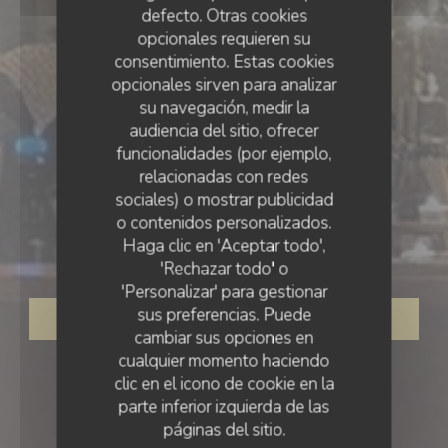
defecto. Otras cookies
opcionales requieren su
consentimiento. Estas cookies
opcionales sirven para analizar
su navegación, medir la
audiencia del sitio, ofrecer
funcionalidades (por ejemplo,
relacionadas con redes
sociales) o mostrar publicidad
CLUB
•
PARIS
o contenidos personalizados.
CHEZ CLO
Haga clic en 'Aceptar todo',
Chez Clo
'Rechazar todo' o
'Personalizar' para gestionar
sus preferencias. Puede
RESERVAR UNA MESA
cambiar sus opciones en
cualquier momento haciendo
clic en el icono de cookie en la
parte inferior izquierda de las
páginas del sitio.